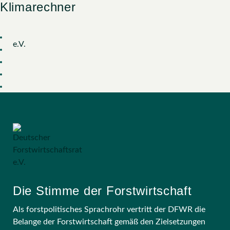
Arbeitshilfe Einzelbaumbewertung
Arbeitshilfe Jagdpachtverträge
Arbeitshilfe Wildschäden
FAQ Klimawandel
Klimarechner
Typ:
Arbeitshilfe
Menu
Zum
Inhalt
springen
Die Stimme der Forstwirtschaft
Als forstpolitisches Sprachrohr vertritt der DFWR die
Belange der Forstwirtschaft gemäß den Zielsetzungen