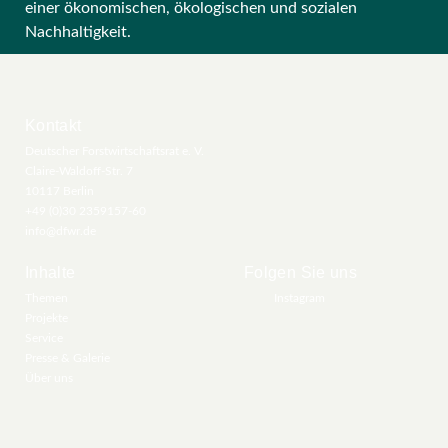
einer ökonomischen, ökologischen und sozialen
Nachhaltigkeit.
Kontakt
Deutscher Forstwirtschaftsrat e. V.
Claire-Waldoff-Str. 7
10117 Berlin
+49 (0)30 2359157-60
info@dfwr.de
Inhalte
Folgen Sie uns
Themen
Instagram
Projekte
Service
Presse & Galerie
Über uns