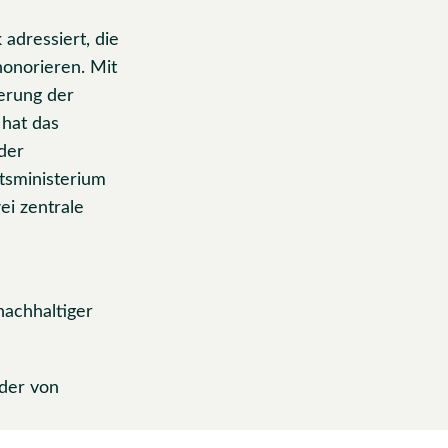
adressiert, die
honorieren. Mit
erung der
hat das
der
tsministerium
ei zentrale
nachhaltiger
 der von