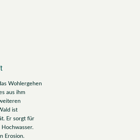
t
r das Wohlergehen
es aus ihm
weiteren
Wald ist
. Er sorgt für
r Hochwasser.
n Erosion.