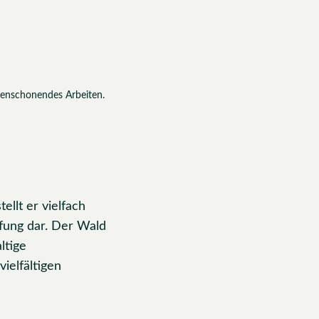
denschonendes Arbeiten.
ellt er vielfach
pfung dar. Der Wald
ltige
ielfältigen