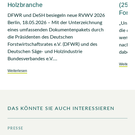
Holzbranche
(25. 
Forst
DFWR und DeSH besiegeln neue RVWV 2026
Berlin, 18.05.2026 – Mit der Unterzeichnung
„Unser
eines umfassenden Dokumentenpakets durch
die der
die Präsidenten des Deutschen
wenn wi
Forstwirtschaftsrates e.V. (DFWR) und des
nachhal
Deutschen Säge- und Holzindustrie
dabei u
Bundesverbandes e.V….
Weiterle
Weiterlesen
DAS KÖNNTE SIE AUCH INTERESSIEREN
PRESSE