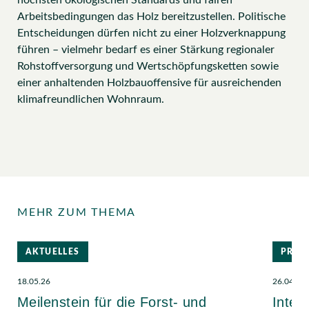
höchsten ökologischen Standards und fairen
Arbeitsbedingungen das Holz bereitzustellen. Politische
Entscheidungen dürfen nicht zu einer Holzverknappung
führen – vielmehr bedarf es einer Stärkung regionaler
Rohstoffversorgung und Wertschöpfungsketten sowie
einer anhaltenden Holzbauoffensive für ausreichenden
klimafreundlichen Wohnraum.
MEHR ZUM THEMA
AKTUELLES
PRES
18.05.26
26.04.24
Meilenstein für die Forst- und
Inter