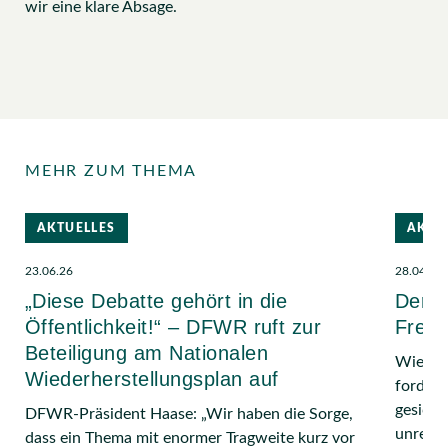
wir eine klare Absage.
MEHR ZUM THEMA
AKTUELLES
AKTU
23.06.26
28.04.26
„Diese Debatte gehört in die
Der W
Öffentlichkeit!“ – DFWR ruft zur
Freih
Beteiligung am Nationalen
Wiesba
Wiederherstellungsplan auf
fordert
gesiche
DFWR-Präsident Haase: „Wir haben die Sorge,
unreali
dass ein Thema mit enormer Tragweite kurz vor