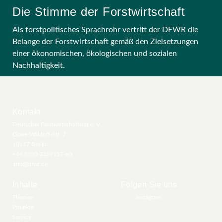
Die Stimme der Forstwirtschaft
Als forstpolitisches Sprachrohr vertritt der DFWR die
Belange der Forstwirtschaft gemäß den Zielsetzungen
einer ökonomischen, ökologischen und sozialen
Nachhaltigkeit.
Kontakt
Deutscher Forstwirtschaftsrat e. V.
Claire-Waldoff-Str. 7
10117 Berlin
+49 (0)30 2359157-60
info@dfwr.de
Inhalte
Folgen Sie uns
Themen
Instagram
Projekte
Service