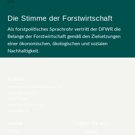
Die Stimme der Forstwirtschaft
Als forstpolitisches Sprachrohr vertritt der DFWR die
Belange der Forstwirtschaft gemäß den Zielsetzungen
einer ökonomischen, ökologischen und sozialen
Nachhaltigkeit.
Kontakt
Deutscher Forstwirtschaftsrat e. V.
Claire-Waldoff-Str. 7
10117 Berlin
+49 (0)30 2359157-60
info@dfwr.de
Inhalte
Folgen Sie uns
Themen
Instagram