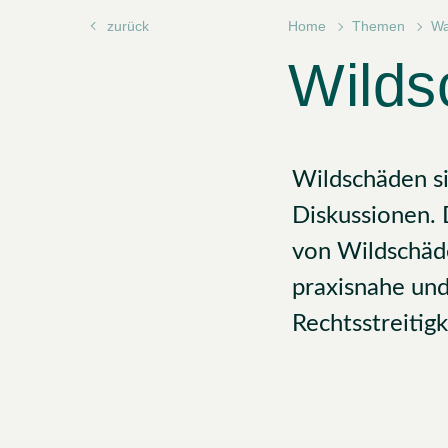
zurück
Home
Themen
Wa
Wilds
Wildschäden si
Diskussionen.
von Wildschäde
praxisnahe und
Rechtsstreitig