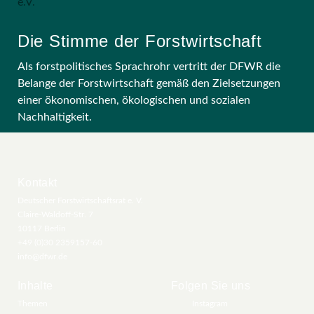
Die Stimme der Forstwirtschaft
Als forstpolitisches Sprachrohr vertritt der DFWR die
Belange der Forstwirtschaft gemäß den Zielsetzungen
einer ökonomischen, ökologischen und sozialen
Nachhaltigkeit.
Kontakt
Deutscher Forstwirtschaftsrat e. V.
Claire-Waldoff-Str. 7
10117 Berlin
+49 (0)30 2359157-60
info@dfwr.de
Inhalte
Folgen Sie uns
Themen
Instagram