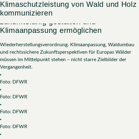
Wiesbadener Erklärung – EU-
Christoph Ewers, DFWR Vize-Präsident
Christian Haase, DFWR-Präsident
Christian Haase, DFWR-Präsident
Christian Haase, DFWR-Präsident
Christian Haase, DFWR-Präsident
Christoph Ewers, DFWR Vize-Präsident
75 Jahre DFWR – Festschrift
DFWR-Kompaktlogo
Satzung DFWR
Das Grüne Herz
Klimaschutzleistung von Wald und Holz
Download Kategorie:
Wiederherstellungsverordnung
kommunizieren
Menu
Presse
zukunftsfähig gestalten und
Zum
Klimaanpassung ermöglichen
Inhalt
Mit der Wiesbadener Erklärung 2026 fordert der DFWR eine
springen
grundlegende Überarbeitung der EU-
Wiederherstellungsverordnung. Klimaanpassung, Waldumbau
und rechtssichere Zukunftsperspektiven für Europas Wälder
müssen im Mittelpunkt stehen – nicht starre Zielbilder der
Vergangenheit.
Foto: DFWR
Foto: DFWR
Foto: DFWR
Foto: DFWR