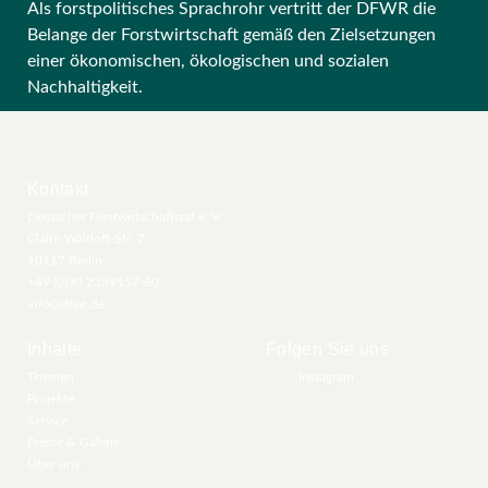
Als forstpolitisches Sprachrohr vertritt der DFWR die
Belange der Forstwirtschaft gemäß den Zielsetzungen
einer ökonomischen, ökologischen und sozialen
Nachhaltigkeit.
Kontakt
Deutscher Forstwirtschaftsrat e. V.
Claire-Waldoff-Str. 7
10117 Berlin
+49 (0)30 2359157-60
info@dfwr.de
Inhalte
Folgen Sie uns
Themen
Instagram
Projekte
Service
Presse & Galerie
Über uns