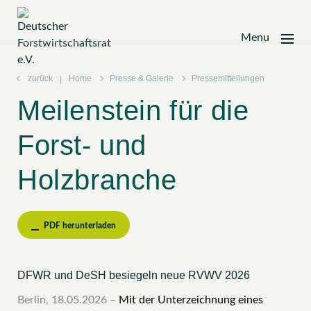
Menu
Zum
Inhalt
zurück
Home
Presse & Galerie
Pressemitteilungen
springen
Meilenstein für die
Forst- und
Holzbranche
PDF herunterladen
DFWR und DeSH besiegeln neue RVWV 2026
Berlin, 18.05.2026 –
Mit der Unterzeichnung eines