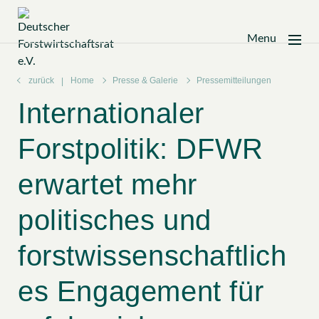
Menu
Zum
Inhalt
zurück
Home
Presse & Galerie
Pressemitteilungen
springen
Internationaler
Forstpolitik: DFWR
erwartet mehr
politisches und
forstwissenschaftlich
es Engagement für