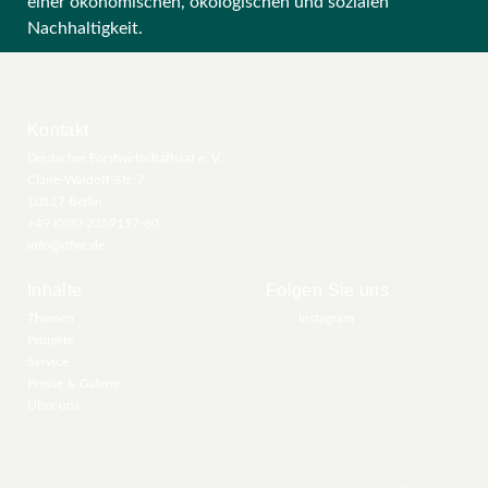
einer ökonomischen, ökologischen und sozialen
Nachhaltigkeit.
Kontakt
Deutscher Forstwirtschaftsrat e. V.
Claire-Waldoff-Str. 7
10117 Berlin
+49 (0)30 2359157-60
info@dfwr.de
Inhalte
Folgen Sie uns
Themen
Instagram
Projekte
Service
Presse & Galerie
Über uns