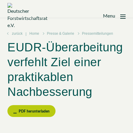
Menu
Zum
Inhalt
zurück
Home
Presse & Galerie
Pressemitteilungen
springen
EUDR-Überarbeitung
verfehlt Ziel einer
praktikablen
Nachbesserung
PDF herunterladen