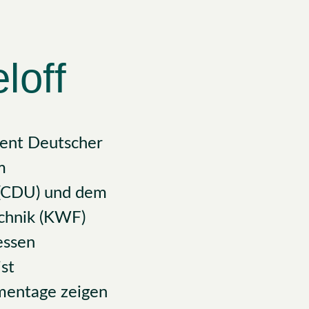
loff
dent Deutscher
m
 (CDU) und dem
echnik (KWF)
essen
ist
mentage zeigen