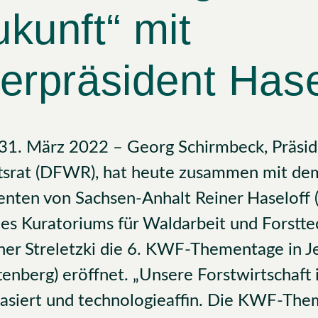
ukunft“ mit
terpräsident Hase
 31. März 2022 – Georg Schirmbeck, Präsi
ftsrat (DFWR), hat heute zusammen mit de
denten von Sachsen-Anhalt Reiner Haseloff
es Kuratoriums für Waldarbeit und Forstt
er Streletzki die 6. KWF-Thementage in J
tenberg) eröffnet. „Unsere Forstwirtschaft 
basiert und technologieaffin. Die KWF-The