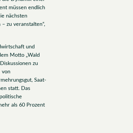
ent müssen endlich
die nächsten
– zu veranstalten“,
wirtschaft und
r dem Motto „Wald
 Diskussionen zu
 von
rmehrungsgut, Saat-
en statt. Das
olitische
mehr als 60 Prozent