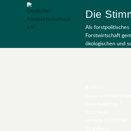
Die Stimm
Als forstpolitische
Forstwirtschaft ge
ökologischen und so
Kontakt
Deutscher Forstwirtschaft
Claire-Waldoff-Str. 7
10117 Berlin
+49 (0)30 2359157-60
info@dfwr.de