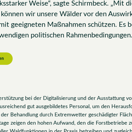
cksstarker Weise“, sagte Schirmbeck. „Mit d
 können wir unsere Wälder vor den Auswir
mit geeigneten Maßnahmen schützen. Es b
twendigen politischen Rahmenbedingungen.
en
stützung bei der Digitalisierung und der Ausstattung v
ausreichend gut ausgebildetes Personal, um den Heraus
der Behandlung durch Extremwetter geschädigter Fläch
ge zeigen den hohen Aufwand, den die Forstbetriebe z
ller Waldfunktionen in der Praxis betreiben und zugleic