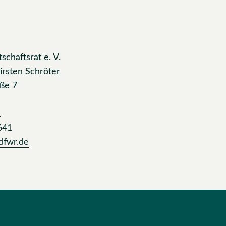
schaftsrat e. V.
irsten Schröter
aße 7
1
641
dfwr.de