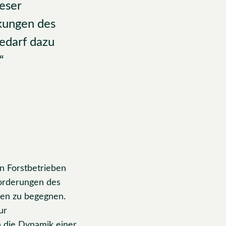
ieser
kungen des
edarf dazu
“
on Forstbetrieben
forderungen des
en zu begegnen.
ur
h die Dynamik einer