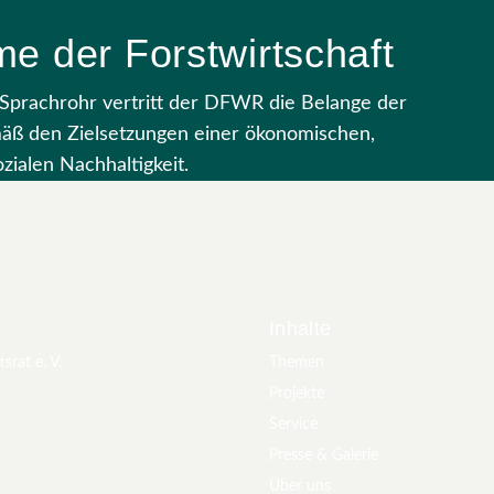
e der Forstwirtschaft
s Sprachrohr vertritt der DFWR die Belange der
mäß den Zielsetzungen einer ökonomischen,
zialen Nachhaltigkeit.
Inhalte
srat e. V.
Themen
Projekte
Service
Presse & Galerie
Über uns