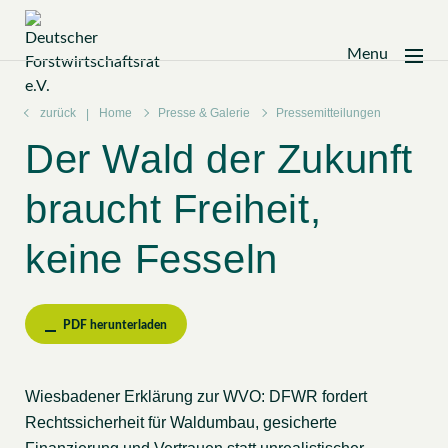
Menu
Zum
Inhalt
zurück
Home
Presse & Galerie
Pressemitteilungen
springen
Der Wald der Zukunft
braucht Freiheit,
keine Fesseln
PDF herunterladen
Wiesbadener Erklärung zur WVO: DFWR fordert
Rechtssicherheit für Waldumbau, gesicherte