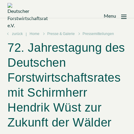
Menu
Zum
Inhalt
zurück
Home
Presse & Galerie
Pressemitteilungen
springen
72. Jahrestagung des
Deutschen
Forstwirtschaftsrates
mit Schirmherr
Hendrik Wüst zur
Zukunft der Wälder