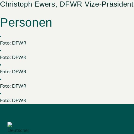
Christoph Ewers, DFWR Vize-Präsident
Christian Haase, DFWR-Präsident
Christian Haase, DFWR-Präsident
Christian Haase, DFWR-Präsident
Christian Haase, DFWR-Präsident
Christoph Ewers, DFWR Vize-Präsident
Pressefoto Kategorie:
Menu
Personen
Zum
Inhalt
Foto: DFWR
springen
Foto: DFWR
Foto: DFWR
Foto: DFWR
Foto: DFWR
Foto: DFWR