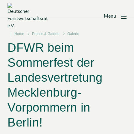
Menu
Zum
Inhalt
Home
Presse & Galerie
Galerie
springen
DFWR beim
Sommerfest der
Landesvertretung
Mecklenburg-
Vorpommern in
Berlin!