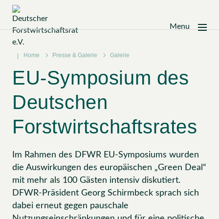
Menu
Zum
Inhalt
Home
Presse & Galerie
Galerie
springen
EU-Symposium des
Deutschen
Forstwirtschaftsrates
Im Rahmen des DFWR EU-Symposiums wurden
die Auswirkungen des europäischen „Green Deal“
mit mehr als 100 Gästen intensiv diskutiert.
DFWR-Präsident Georg Schirmbeck sprach sich
dabei erneut gegen pauschale
Nutzungseinschränkungen und für eine politische