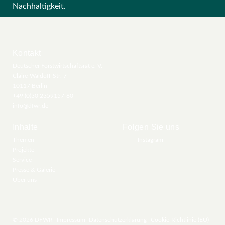
Nachhaltigkeit.
Kontakt
Deutscher Forstwirtschaftsrat e. V.
Claire-Waldoff-Str. 7
10117 Berlin
+49 (0)30 2359157-60
info@dfwr.de
Inhalte
Folgen Sie uns
Themen
Instagram
Projekte
Service
Presse & Galerie
Über uns
© 2026 DFWR
Impressum
Datenschutzerklärung
Cookie-Richtlinie (EU)