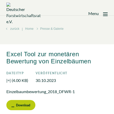
Menu
Zum
Inhalt
zurück
Home
Presse & Galerie
springen
Excel Tool zur monetären
Bewertung von Einzelbäumen
DATEITYP
VERÖFFENTLICHT
|=| (4.00 KB)
30.10.2023
Einzelbaumbewertung_2018_DFWR-1
Download