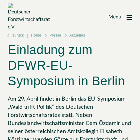
Menu
Zum
Inhalt
zurück
Home
Presse
Aktuelles
springen
Einladung zum
DFWR-EU-
Symposium in Berlin
Am 29. April findet in Berlin das EU-Symposium
„Wald trifft Politik“ des Deutschen
Forstwirtschaftsrates statt. Neben
Bundeslandwirtschaftsminister Cem Özdemir und
seiner österreichischen Amtskollegin Elisabeth
Köstinger werden Gäste aus Forstwirtschaft und